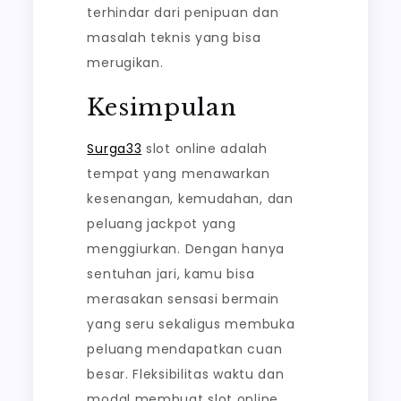
terhindar dari penipuan dan
masalah teknis yang bisa
merugikan.
Kesimpulan
Surga33
slot online adalah
tempat yang menawarkan
kesenangan, kemudahan, dan
peluang jackpot yang
menggiurkan. Dengan hanya
sentuhan jari, kamu bisa
merasakan sensasi bermain
yang seru sekaligus membuka
peluang mendapatkan cuan
besar. Fleksibilitas waktu dan
modal membuat slot online