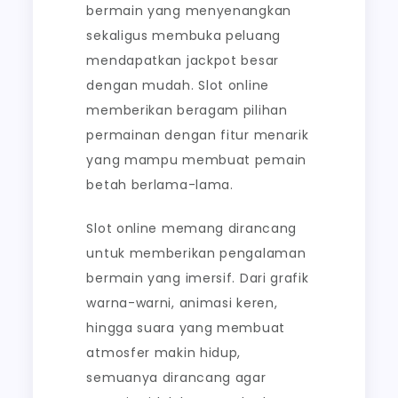
bermain yang menyenangkan
sekaligus membuka peluang
mendapatkan jackpot besar
dengan mudah. Slot online
memberikan beragam pilihan
permainan dengan fitur menarik
yang mampu membuat pemain
betah berlama-lama.
Slot online memang dirancang
untuk memberikan pengalaman
bermain yang imersif. Dari grafik
warna-warni, animasi keren,
hingga suara yang membuat
atmosfer makin hidup,
semuanya dirancang agar