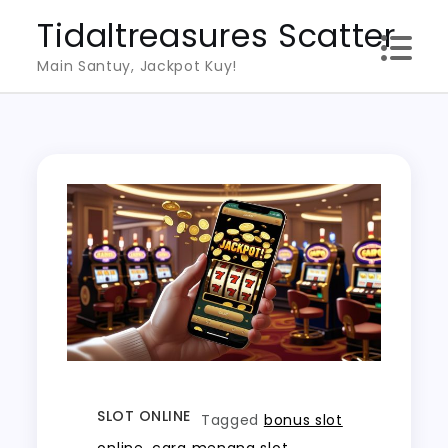
Skip
Tidaltreasures Scatter
to
Main Santuy, Jackpot Kuy!
content
SLOT ONLINE
Tagged
bonus slot
online
,
cara menang slot
,