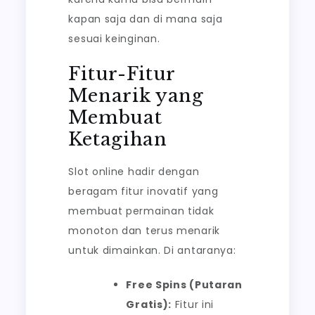
kapan saja dan di mana saja
sesuai keinginan.
Fitur-Fitur
Menarik yang
Membuat
Ketagihan
Slot online hadir dengan
beragam fitur inovatif yang
membuat permainan tidak
monoton dan terus menarik
untuk dimainkan. Di antaranya:
Free Spins (Putaran
Gratis):
Fitur ini