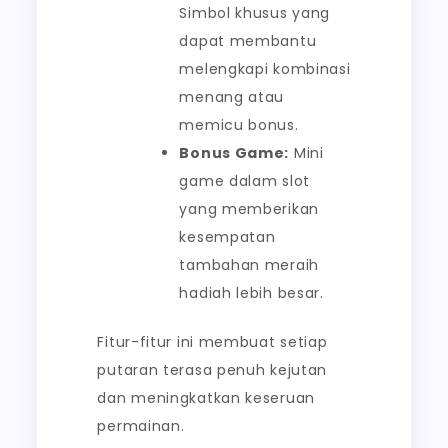
Simbol khusus yang
dapat membantu
melengkapi kombinasi
menang atau
memicu bonus.
Bonus Game:
Mini
game dalam slot
yang memberikan
kesempatan
tambahan meraih
hadiah lebih besar.
Fitur-fitur ini membuat setiap
putaran terasa penuh kejutan
dan meningkatkan keseruan
permainan.