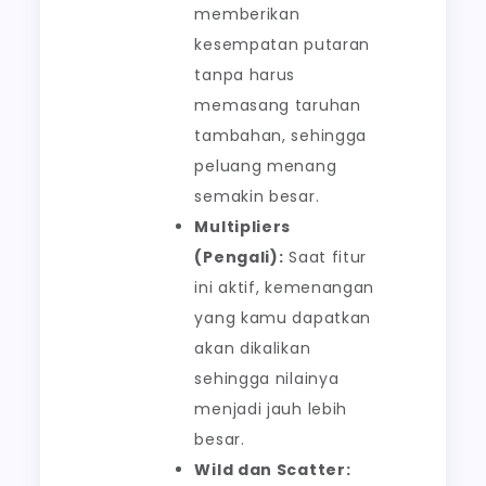
memberikan
kesempatan putaran
tanpa harus
memasang taruhan
tambahan, sehingga
peluang menang
semakin besar.
Multipliers
(Pengali):
Saat fitur
ini aktif, kemenangan
yang kamu dapatkan
akan dikalikan
sehingga nilainya
menjadi jauh lebih
besar.
Wild dan Scatter: