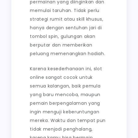
permainan yang diinginkan dan
memulai taruhan. Tidak perlu
strategi rumit atau skill khusus,
hanya dengan sentuhan jari di
tombol spin, gulungan akan
berputar dan memberikan
peluang memenangkan hadiah.
Karena kesederhanaan ini, slot
online sangat cocok untuk
semua kalangan, baik pemula
yang baru mencoba, maupun
pemain berpengalaman yang
ingin menguji keberuntungan
mereka. Waktu dan tempat pun
tidak menjadi penghalang,
karena kamu bisa bermain