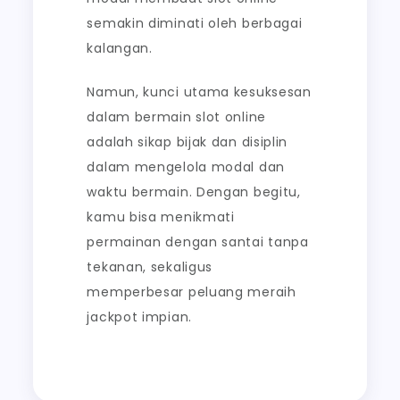
semakin diminati oleh berbagai
kalangan.
Namun, kunci utama kesuksesan
dalam bermain slot online
adalah sikap bijak dan disiplin
dalam mengelola modal dan
waktu bermain. Dengan begitu,
kamu bisa menikmati
permainan dengan santai tanpa
tekanan, sekaligus
memperbesar peluang meraih
jackpot impian.