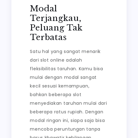
Modal
Terjangkau,
Peluang Tak
Terbatas
Satu hal yang sangat menarik
dari slot online adalah
fleksibilitas taruhan. Kamu bisa
mulai dengan modal sangat
kecil sesuai kemampuan,
bahkan beberapa slot
menyediakan taruhan mulai dari
beberapa ratus rupiah. Dengan
modal ringan ini, siapa saja bisa
mencoba peruntungan tanpa
harus khawatir kehilangan