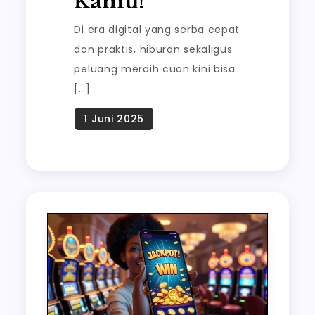
Kamu!
Di era digital yang serba cepat
dan praktis, hiburan sekaligus
peluang meraih cuan kini bisa
[…]