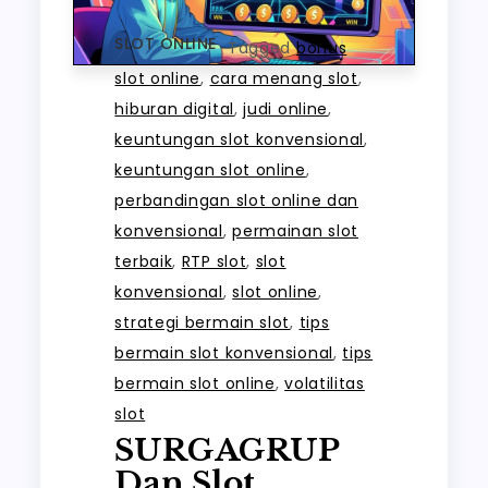
SLOT ONLINE
Tagged
bonus
slot online
,
cara menang slot
,
hiburan digital
,
judi online
,
keuntungan slot konvensional
,
keuntungan slot online
,
perbandingan slot online dan
konvensional
,
permainan slot
terbaik
,
RTP slot
,
slot
konvensional
,
slot online
,
strategi bermain slot
,
tips
bermain slot konvensional
,
tips
bermain slot online
,
volatilitas
slot
SURGAGRUP
Dan Slot