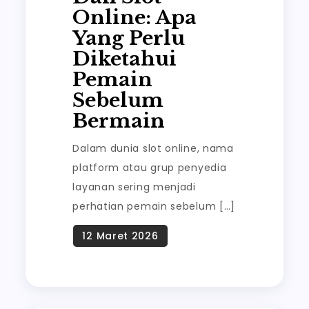
Online: Apa
Yang Perlu
Diketahui
Pemain
Sebelum
Bermain
Dalam dunia slot online, nama
platform atau grup penyedia
layanan sering menjadi
perhatian pemain sebelum […]