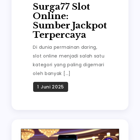
Surga77 Slot
Online:
Sumber Jackpot
Terpercaya
Di dunia permainan daring,
slot online menjadi salah satu
kategori yang paling digemari
oleh banyak […]