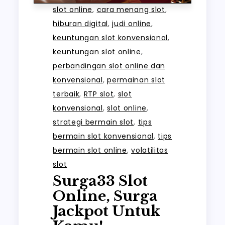
slot online
,
cara menang slot
,
hiburan digital
,
judi online
,
keuntungan slot konvensional
,
keuntungan slot online
,
perbandingan slot online dan
konvensional
,
permainan slot
terbaik
,
RTP slot
,
slot
konvensional
,
slot online
,
strategi bermain slot
,
tips
bermain slot konvensional
,
tips
bermain slot online
,
volatilitas
slot
Surga33 Slot
Online, Surga
Jackpot Untuk