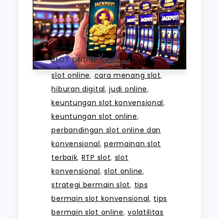
SLOT ONLINE
Tagged
bonus
slot online
,
cara menang slot
,
hiburan digital
,
judi online
,
keuntungan slot konvensional
,
keuntungan slot online
,
perbandingan slot online dan
konvensional
,
permainan slot
terbaik
,
RTP slot
,
slot
konvensional
,
slot online
,
strategi bermain slot
,
tips
bermain slot konvensional
,
tips
bermain slot online
,
volatilitas