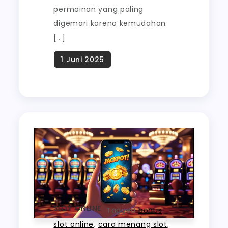
permainan yang paling
digemari karena kemudahan
[…]
SLOT ONLINE
Tagged
bonus
slot online
,
cara menang slot
,