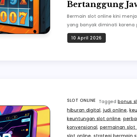
Bertanggung Ja
Bermain slot online kini menja
yang banyak diminati karena p
SLOT ONLINE
Tagged
bonus sl
hiburan digital
,
judi online
,
keu
keuntungan slot online
,
perba
konvensional
,
permainan slot 
slot online
,
strategi bermain s