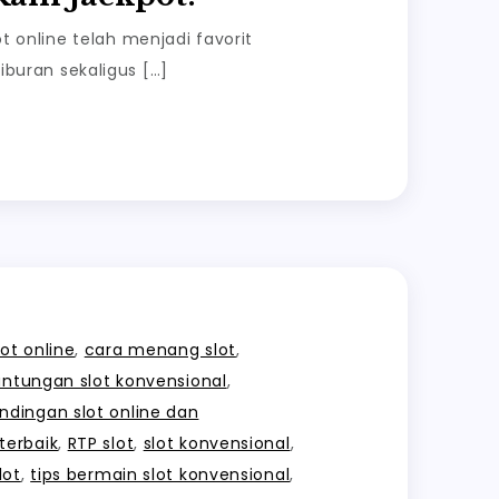
t online telah menjadi favorit
buran sekaligus […]
ot online
,
cara menang slot
,
ntungan slot konvensional
,
ndingan slot online dan
terbaik
,
RTP slot
,
slot konvensional
,
lot
,
tips bermain slot konvensional
,