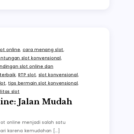
ot online
,
cara menang slot
,
ntungan slot konvensional
,
ndingan slot online dan
terbaik
,
RTP slot
,
slot konvensional
,
lot
,
tips bermain slot konvensional
,
litas slot
line: Jalan Mudah
lot online menjadi salah satu
ari karena kemudahan […]