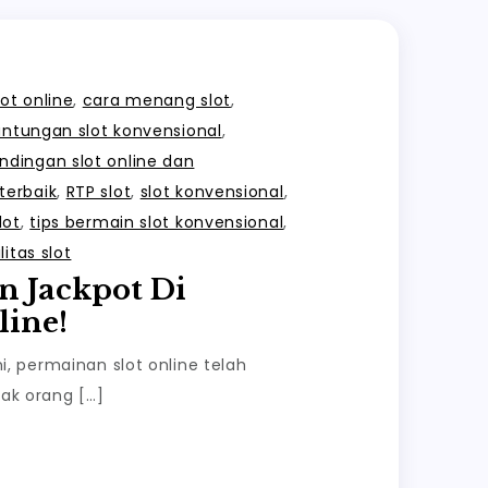
ot online
,
cara menang slot
,
ntungan slot konvensional
,
ndingan slot online dan
terbaik
,
RTP slot
,
slot konvensional
,
lot
,
tips bermain slot konvensional
,
litas slot
n Jackpot Di
line!
ni, permainan slot online telah
ak orang […]