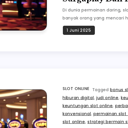
Di dunia permainan daring, slo
banyak orang yang mencari hi
SLOT ONLINE
Tagged
bonus sl
hiburan digital
,
judi online
,
keu
keuntungan slot online
,
perba
konvensional
,
permainan slot 
slot online
,
strategi bermain s